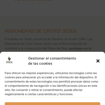
MISIONERAS DE CRISTO JESÚS
Fundadas en Javier, provincia de Navarra, en el año 1944. Las
Misioneras de Cristo Jesús nacen con el firme propósito de
contribuir a la construcción del Reino de Dios,
participar en la
actividad misionera de la Iglesia.
Gestionar el consentimiento
de las cookies
CONTACTO
Para ofrecer las mejores experiencias, utilizamos tecnologías como las
cookies para almacenar y/o acceder a la información del dispositivo. El
Calle Peñuelas 18, 5ºA 28005
consentimiento de estas tecnologías nos permitirá procesar datos como
Madrid
el comportamiento de navegación o las identificaciones únicas en este
91 5174178
sitio. No consentir o retirar el consentimiento, puede afectar
contacto@misionerasdecristojesus.com
negativamente a ciertas características y funciones.
REDES SOCIALES