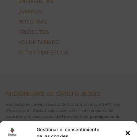
ENTREVISTAS
EVENTOS
NOSOTRAS
PROYECTOS
VOLUNTARIADO
VOTOS PERPETUOS
MISIONERAS DE CRISTO JESÚS
Fundadas en Javier, provincia de Navarra, en el año 1944. Las
Misioneras de Cristo Jesús nacen con el firme propósito de
contribuir a la construcción del Reino de Dios,
participar en la
actividad misionera de la Iglesia.
Gestionar el consentimiento
de las cookies